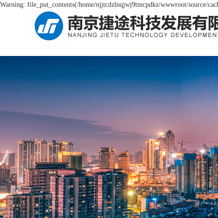
Warning: file_put_contents(/home/njjtcdzlnqjwj9tmcpdkz/wwwroot/source/cache