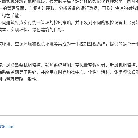
有效实现建筑的低耗低碳，很大的提高了综合体的智能化管理水平。同时
统一的管理界面，方便实时获取、分析设备的运行数据，可及时快速的对各
、绿色节能？
不同建筑特点实行统一管理的控制策略，并下发到不同的被控设备上（例
成本，实现环保、绿色建筑的目标。
筑环境、空调环境和视觉环境等集成为一个控制监视系统，提供的是单一
控、风冷热泵机组监控、锅炉系统监测、变风量空调机组、新风机组监控
梯系统监测等子系统，并应用在时尚购物中心、个性生活村、休闲餐饮娱
制与管理策略一致性。
436.html