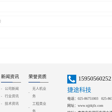
？
些
新闻资讯
荣誉资质
15950560252
公司新闻
无人机业
捷途科技
行业资讯
务
电话：025-86751003
025-86
技术资讯
工程类业
网址：www.njjtkjfz.com
务