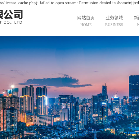
/license_cache.php): failed to open stream: Permission denied in /home/njjt
网站首页
业务领域
新
HOME
BUSINESS