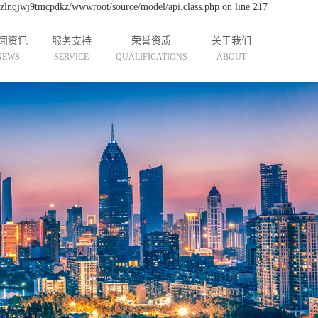
cdzlnqjwj9tmcpdkz/wwwroot/source/model/api.class.php on line 217
闻资讯
服务支持
荣誉资质
关于我们
NEWS
SERVICE
QUALIFICATIONS
ABOUT