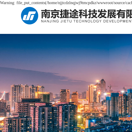
Warning: file_put_contents(/home/njjtcdzlnqjwj9tmcpdkz/wwwroot/source/cache