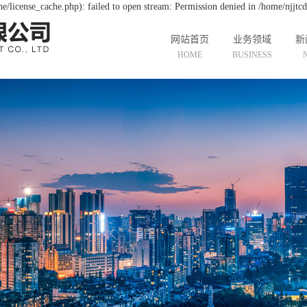
/license_cache.php): failed to open stream: Permission denied in /home/njjt
网站首页
业务领域
新
HOME
BUSINESS